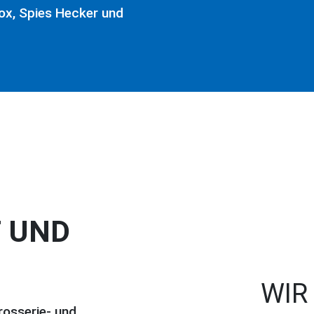
ox, Spies Hecker und
,
 UND
WIR
rosserie- und